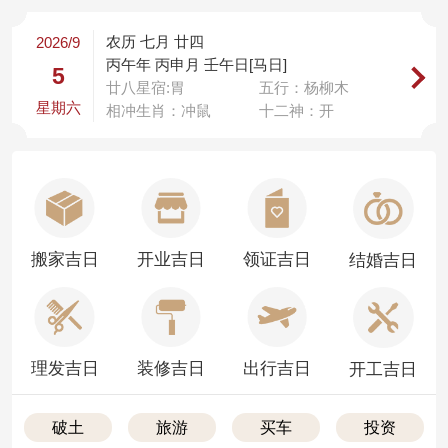
农历 七月 廿四
2026/9
丙午年 丙申月 壬午日[马日]
5
廿八星宿:胃
五行：杨柳木
星期六
相冲生肖：冲鼠
十二神：开
搬家吉日
开业吉日
领证吉日
结婚吉日
理发吉日
装修吉日
出行吉日
开工吉日
破土
旅游
买车
投资