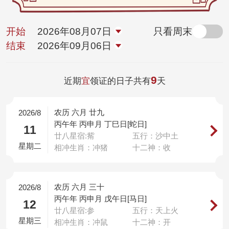
开始
2026年08月07日
只看周末
结束
2026年09月06日
9
近期
宜
领证的日子共有
天
农历 六月 廿九
2026/8
丙午年 丙申月 丁巳日[蛇日]
11
廿八星宿:觜
五行：沙中土
星期二
相冲生肖：冲猪
十二神：收
农历 六月 三十
2026/8
丙午年 丙申月 戊午日[马日]
12
廿八星宿:参
五行：天上火
星期三
相冲生肖：冲鼠
十二神：开