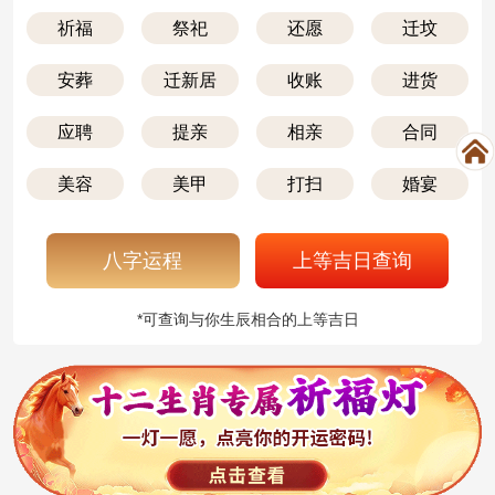
祈福
祭祀
还愿
迁坟
安葬
迁新居
收账
进货
应聘
提亲
相亲
合同
美容
美甲
打扫
婚宴
八字运程
上等吉日查询
*可查询与你生辰相合的上等吉日