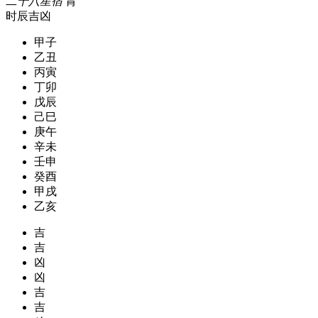
二十八星宿
胃
时辰吉凶
甲子
乙丑
丙寅
丁卯
戊辰
己巳
庚午
辛未
壬申
癸酉
甲戌
乙亥
吉
吉
凶
凶
吉
吉