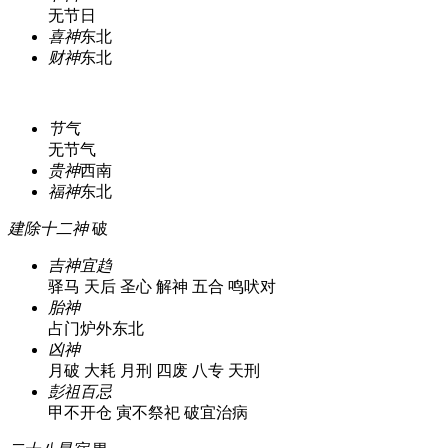
无节日
喜神
东北
财神
东北
节气
无节气
贵神
西南
福神
东北
建除十二神
破
吉神宜趋
驿马 天后 圣心 解神 五合 鸣吠对
胎神
占门炉外东北
凶神
月破 大耗 月刑 四废 八专 天刑
彭祖百忌
甲不开仓 寅不祭祀 破宜治病