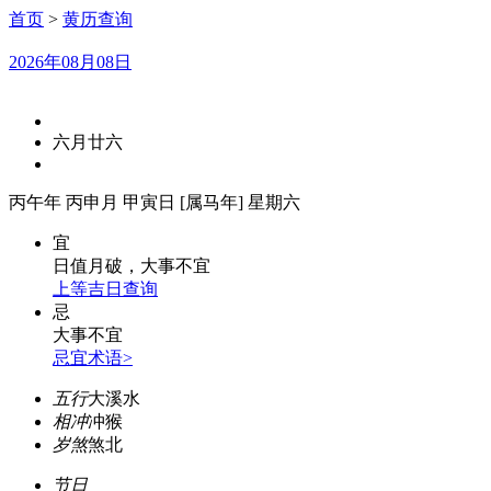
首页
>
黄历查询
2026年08月08日
六月廿六
丙午年 丙申月 甲寅日 [属马年] 星期六
宜
日值月破，大事不宜
上等吉日查询
忌
大事不宜
忌宜术语>
五行
大溪水
相冲
冲猴
岁煞
煞北
节日