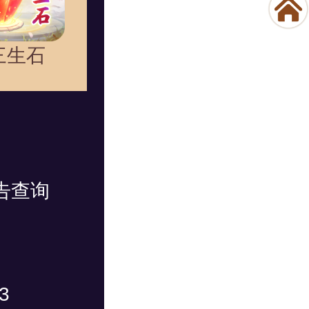
三生石
告查询
3