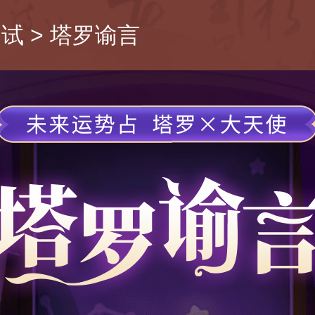
测试
>
塔罗谕言