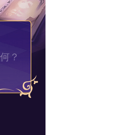
何？
解惑！