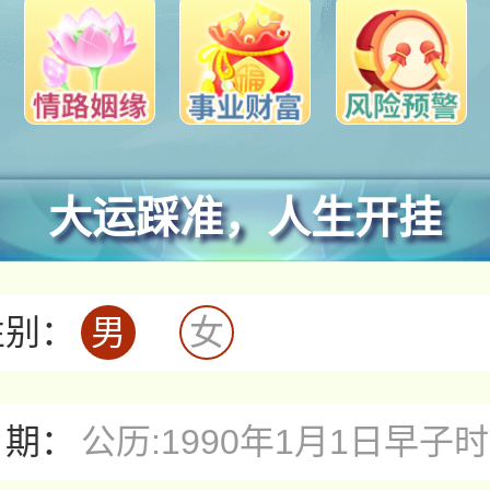
大运踩准，人生开挂
性别：
男
女
日期：
公历:1990年1月1日早子时